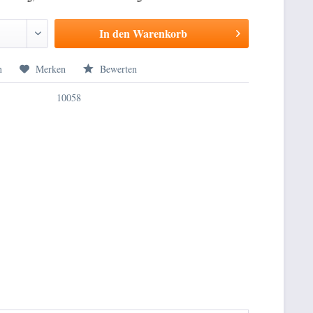
In den
Warenkorb
n
Merken
Bewerten
10058