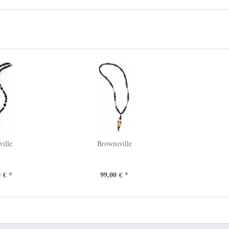
ille
Brownsville
 € *
99,00 € *