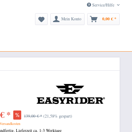
Service/Hilfe
0,00 € *
Mein Konto
€ *
139,00 € *
(21,58% gespart)
 Versandkosten
ndfertig, Lieferzeit ca. 1-3 Werktage