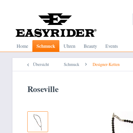
Schmuck
Home
Uhren
Beauty
Events
Übersicht
Schmuck
Designer-Ketten
Roseville